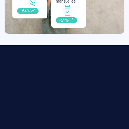
mensuelles
+54%
D
e
m
a
n
d
e
z
v
o
t
r
e
d
é
m
o
+21 %
Enregistré en tant qu’opérateur télécom
La mise en œuvre de l’IA pour les services téléphoniques 
nécessite un enregistrement et une autorisation appropriés en 
tant qu’opérateur télécom. De plus, notre solution est 
parfaitement intégrée aux principaux systèmes PBX mondiaux 
et régionaux largement utilisés dans le secteur de l’hôtellerie.