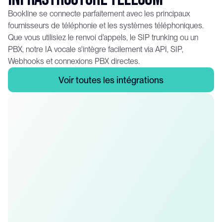
Bookline se connecte parfaitement avec les principaux
fournisseurs de téléphonie et les systèmes téléphoniques.
Que vous utilisiez le renvoi d'appels, le SIP trunking ou un
PBX, notre IA vocale s'intègre facilement via API, SIP,
Webhooks et connexions PBX directes.
V
o
i
r
t
o
u
t
e
s
l
e
s
i
n
t
é
g
r
a
t
i
o
n
s