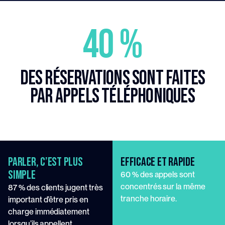
40 %
DES RÉSERVATIONS SONT FAITES
PAR APPELS TÉLÉPHONIQUES
PARLER, C’EST PLUS 
efficace et rapide
SIMPLE
60 % des appels sont 
concentrés sur la même 
87 % des clients jugent très 
tranche horaire.
important d’être pris en 
charge immédiatement 
lorsqu’ils appellent.