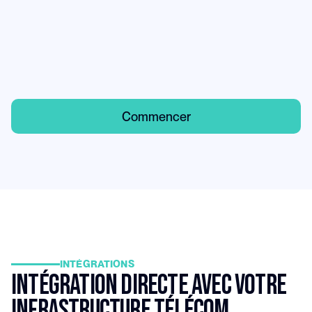
3
Se connecter au PBX
Nous pouvons nous connecter directement à votre
système PBX
C
o
m
m
e
n
c
e
r
INTÉGRATIONS
INTÉGRATION DIRECTE AVEC VOTRE 
INFRASTRUCTURE TÉLÉCOM