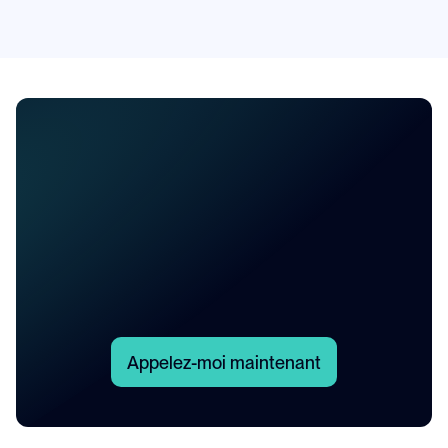
Archinest peut-il gérer à la fois des projets 
5
résidentiels et commerciaux ?
A
p
p
e
l
e
z
-
m
o
i
m
a
i
n
t
e
n
a
n
t