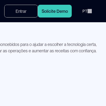
Select Language
E
n
t
r
a
r
S
o
l
i
c
i
t
e
D
e
m
o
PT
ncebidos para o ajudar a escolher a tecnologia certa,
ar as operações e aumentar as receitas com confiança.