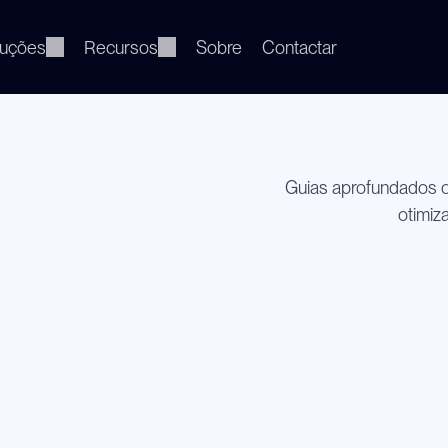
luções
Recursos
Sobre
Contactar
Guias aprofundados co
otimiz