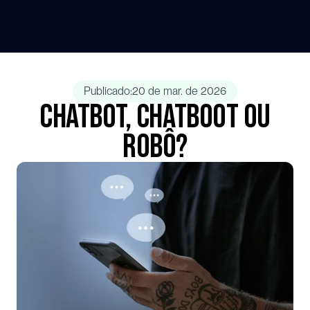
Publicado:
20 de mar. de 2026
Chatbot, chatboot ou
robô?