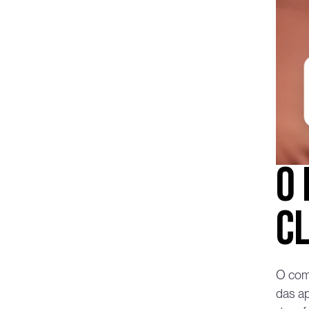
O 
cl
O comp
das a