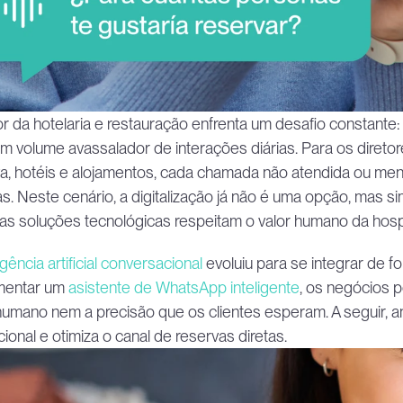
r da hotelaria e restauração enfrenta um desafio constante: 
m volume avassalador de interações diárias. Para os diretor
a, hotéis e alojamentos, cada chamada não atendida ou me
as. Neste cenário, a digitalização já não é uma opção, mas 
as soluções tecnológicas respeitam o valor humano da hospi
ligência artificial conversacional
 evoluiu para se integrar de fo
mentar um 
asistente de WhatsApp inteligente
, os negócios 
humano nem a precisão que os clientes esperam. A seguir, a
ional e otimiza o canal de reservas diretas.