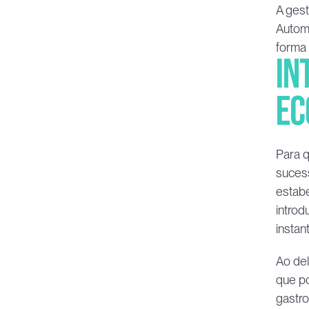
A gest
Automa
forma 
In
ec
Para q
sucess
estabe
introd
insta
Ao del
que po
gastro