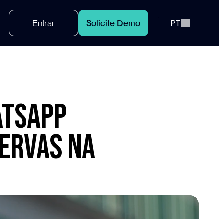
Select Language
E
n
t
r
a
r
S
o
l
i
c
i
t
e
D
e
m
o
PT
atsApp
servas na