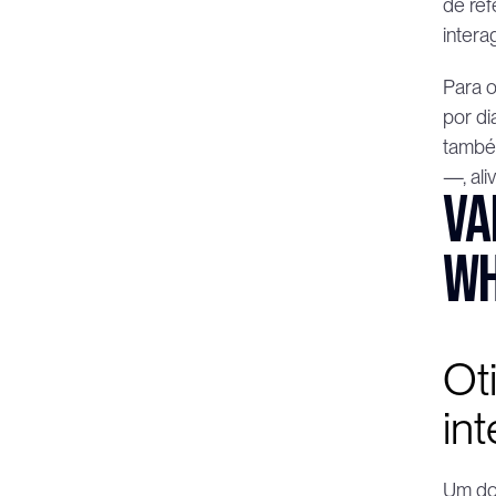
de ref
intera
Para o
por di
também
—, ali
Va
Wh
Ot
in
Um dos