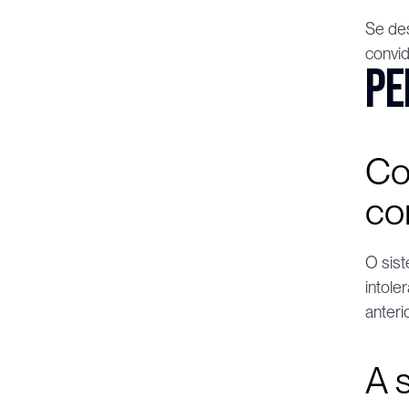
Se des
convid
Pe
Co
co
O sist
intole
anteri
A 