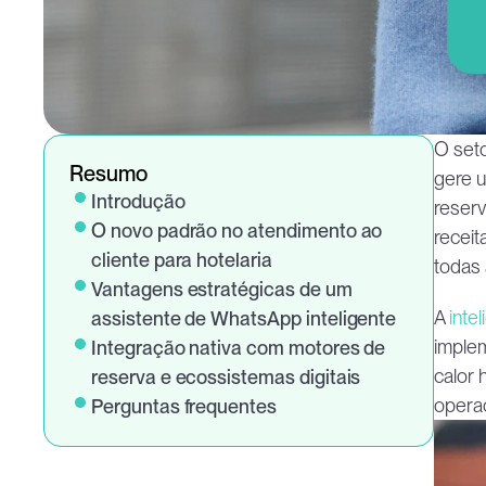
O seto
Resumo
gere u
Introdução
reserv
O novo padrão no atendimento ao 
receit
cliente para hotelaria
todas 
Vantagens estratégicas de um 
A 
inte
assistente de WhatsApp inteligente
imple
Integração nativa com motores de 
calor 
reserva e ecossistemas digitais
operac
Perguntas frequentes