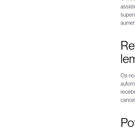
assist
supera
aumen
Re
le
Os no-
automa
recebe
cancel
Po