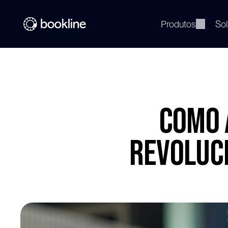
Produtos
So
Como 
revoluci