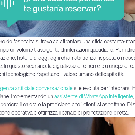
ore dell'ospitalità si trova ad affrontare una sfida costante: ma
po un volume travolgente di interazioni quotidiane. Per i diretto
azione, hotel e alloggi, ogni chiamata senza risposta o messa
e. In questo scenario, la digitalizzazione non è più un'opzione,
oni tecnologiche rispettano il valore umano dell'ospitalità.
ligenza artificiale conversazionale
 si è evoluta per integrarsi i
iane. Implementando un 
assistente di WhatsApp intelligente
perdere il calore e la precisione che i clienti si aspettano. 
tione operativa e ottimizza il canale di prenotazione diretta.