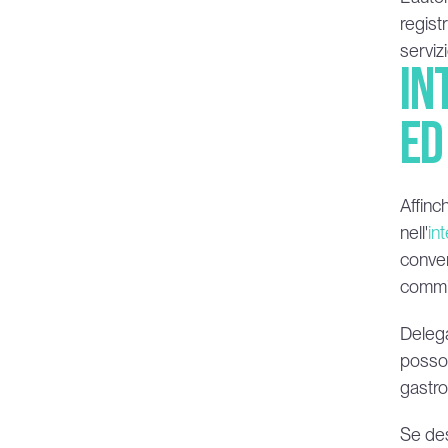
regist
servizi
In
ed
Affinc
nell'
in
conver
commis
Delega
posson
gastro
Se des