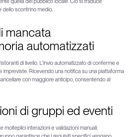
ente quella del pubblico locale. Ciò si traduce 
e dello scontrino medio.
di mancata 
oria automatizzati
toranti di livello. L'invio automatizzato di conferme e 
impreviste. Ricevendo una notifica su una piattaforma 
ancellare con maggiore anticipo, consentendo al 
oni di gruppi ed eventi
molteplici interazioni e validazioni manuali. 
gruppo garantisce che i requisiti specifici vengano 