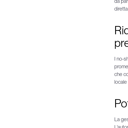
da par
dirett
Ri
pr
I no-s
promem
che co
locale 
Po
La ges
L'auto