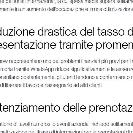
te dei turisti internazionali, la cui spesa media supera solitam
amente in un aumento dell'occupazione e in una ottimizzazion
duzione drastica del tasso 
esentazione tramite promem
how rappresentano uno dei problemi finanziari più gravi per i ris
oria tramite WhatsApp riduce significativamente le assenze 
nsultano costantemente, gli utenti tendono a confermare o c
di liberare il tavolo e riassegnarlo ad altri clienti.
tenziamento delle prenotazi
tione di tavoli numerosi o eventi aziendali richiede solitamente 
matizzazione del flusso di informazioni per le prenotazioni di 