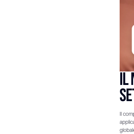
Il
se
Il com
applic
globale