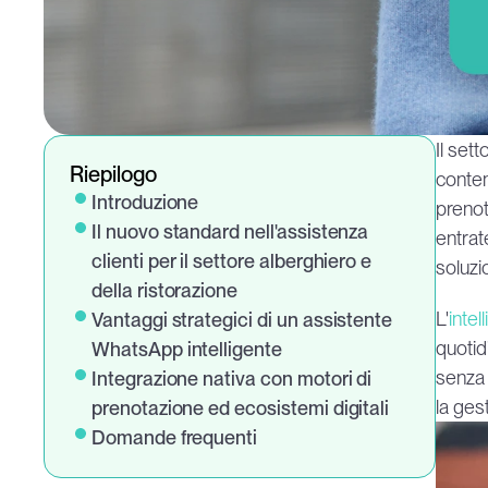
Il sett
Riepilogo
contem
Introduzione
prenot
Il nuovo standard nell'assistenza 
entrat
clienti per il settore alberghiero e 
soluzi
della ristorazione
L'
intel
Vantaggi strategici di un assistente 
quotid
WhatsApp intelligente
senza 
Integrazione nativa con motori di 
la ges
prenotazione ed ecosistemi digitali
Domande frequenti