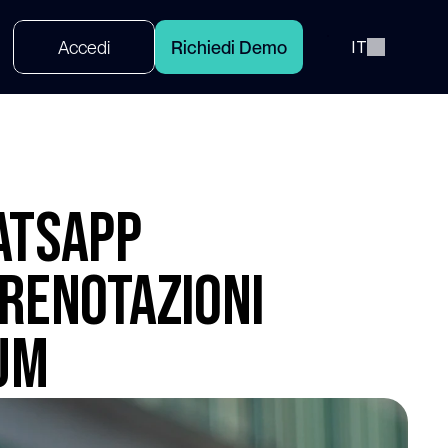
Select Language
A
c
c
e
d
i
R
i
c
h
i
e
d
i
D
e
m
o
IT
atsApp
prenotazioni
ium