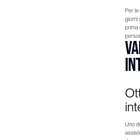
Per le
giorni
prima 
person
Va
in
Ott
int
Uno de
assist