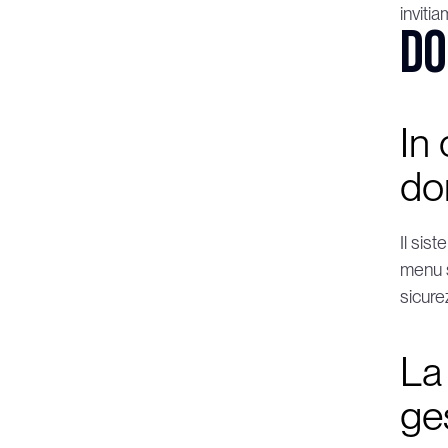
inviti
Do
In
do
Il sis
menu s
sicurez
La 
ge