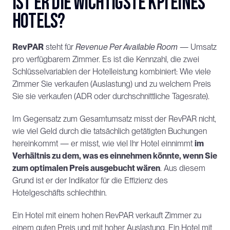
ist er die wichtigste KPI eines 
Hotels?
RevPAR
 steht für 
Revenue Per Available Room
 — Umsatz 
pro verfügbarem Zimmer. Es ist die Kennzahl, die zwei 
Schlüsselvariablen der Hotelleistung kombiniert: Wie viele 
Zimmer Sie verkaufen (Auslastung) und zu welchem Preis 
Sie sie verkaufen (ADR oder durchschnittliche Tagesrate).
Im Gegensatz zum Gesamtumsatz misst der RevPAR nicht, 
wie viel Geld durch die tatsächlich getätigten Buchungen 
hereinkommt — er misst, wie viel Ihr Hotel einnimmt 
im 
Verhältnis zu dem, was es einnehmen könnte, wenn Sie 
zum optimalen Preis ausgebucht wären
. Aus diesem 
Grund ist er der Indikator für die Effizienz des 
Hotelgeschäfts schlechthin.
Ein Hotel mit einem hohen RevPAR verkauft Zimmer zu 
einem guten Preis und mit hoher Auslastung. Ein Hotel mit 