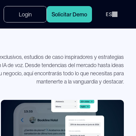
Select Language
L
o
g
i
n
S
o
l
i
c
i
t
a
r
D
e
m
o
ES
xclusivos, estudios de caso inspiradores y estrategias
on IA de voz. Desde tendencias del mercado hasta ideas
u negocio, aquí encontrarás todo lo que necesitas para
mantenerte a la vanguardia y destacar.