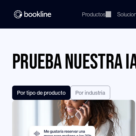
Productos
Solucio
prueba nuestra i
Por tipo de producto
Por industria