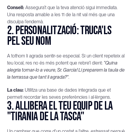
Consell:
 Assegura’t que la teva atenció sigui immediata. 
Una resposta amable a les 11 de la nit val més que una 
disculpa l’endemà.
2. Personalització: Truca'ls 
pel seu nom
A tothom li agrada sentir-se especial. Si un client repeteix al 
teu local, res no és més potent que rebre'l dient: 
"Quina 
alegria tornar-lo a veure, Sr. García! Li preparem la taula de 
la terrassa que tant li agrada?"
.
La clau:
 Utilitza una base de dades integrada que et 
permeti recordar les seves preferències i al·lèrgens.
3. Allibera el teu equip de la 
"tirania de la tasca"
Un cambrer que corre d'un costat a l'altre, estressat perquè 