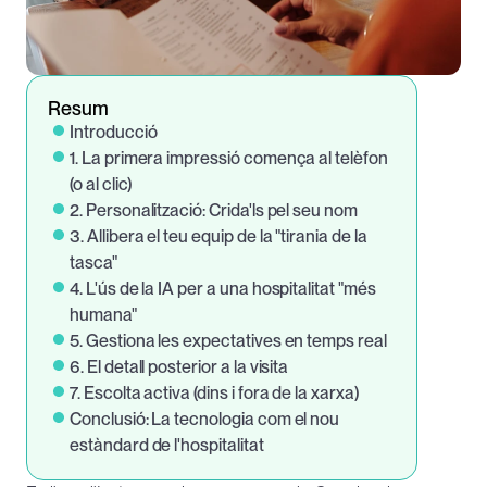
Resum
Introducció
1. La primera impressió comença al telèfon 
(o al clic)
2. Personalització: Crida'ls pel seu nom
3. Allibera el teu equip de la "tirania de la 
tasca"
4. L'ús de la IA per a una hospitalitat "més 
humana"
5. Gestiona les expectatives en temps real
6. El detall posterior a la visita
7. Escolta activa (dins i fora de la xarxa)
Conclusió: La tecnologia com el nou 
estàndard de l'hospitalitat