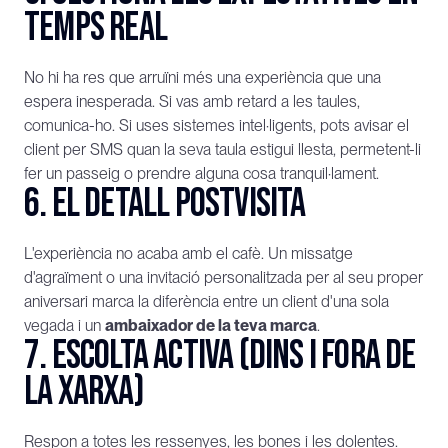
temps real
No hi ha res que arruïni més una experiència que una 
espera inesperada. Si vas amb retard a les taules, 
comunica-ho. Si uses sistemes intel·ligents, pots avisar el 
client per SMS quan la seva taula estigui llesta, permetent-li 
fer un passeig o prendre alguna cosa tranquil·lament.
6. El detall postvisita
L'experiència no acaba amb el cafè. Un missatge 
d'agraïment o una invitació personalitzada per al seu proper 
aniversari marca la diferència entre un client d'una sola 
vegada i un 
ambaixador de la teva marca
.
7. Escolta activa (dins i fora de 
la xarxa)
Respon a totes les ressenyes, les bones i les dolentes. 