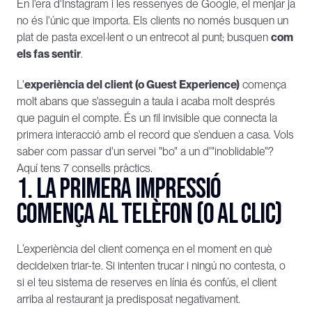
En l'era d'Instagram i les ressenyes de Google, el menjar ja 
no és l'únic que importa. Els clients no només busquen un 
plat de pasta excel·lent o un entrecot al punt; busquen 
com 
els fas sentir
.
L'
experiència del client (o Guest Experience)
 comença 
molt abans que s'asseguin a taula i acaba molt després 
que paguin el compte. És un fil invisible que connecta la 
primera interacció amb el record que s'enduen a casa. Vols 
saber com passar d'un servei "bo" a un d'"inoblidable"? 
Aquí tens 7 consells pràctics.
1. La primera impressió 
comença al telèfon (o al clic)
L’experiència del client comença en el moment en què 
decideixen triar-te. Si intenten trucar i ningú no contesta, o 
si el teu sistema de reserves en línia és confús, el client 
arriba al restaurant ja predisposat negativament.