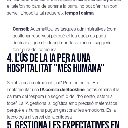
el telèfon no para de sonar a la barra, no pot oferir un bon 
servei. L'hospitalitat requereix 
temps i calma
.
Consell:
 Automatitza les tasques administratives (com 
gestionar reserves) perquè el teu equip es pugui 
dedicar al que de debò importa: somriure, suggerir i 
tenir cura del comensal.
4. L'ús de la IA per a una 
hospitalitat "més humana"
Sembla una contradicció, oi? Però no ho és. En 
implementar una 
IA com la de Bookline
, estàs eliminant la 
barrera del "espera un segon" o del "ho sento, estem a 
tope". La IA gestiona la logística amb precisió matemàtica 
perquè els humans puguin gestionar les emocions. És la 
tecnologia al servei de la calidesa.
5. Gestiona les expectatives en 